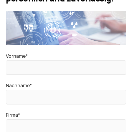
Pflichtfeld
Vorname
*
Pflichtfeld
Nachname
*
Pflichtfeld
Firma
*